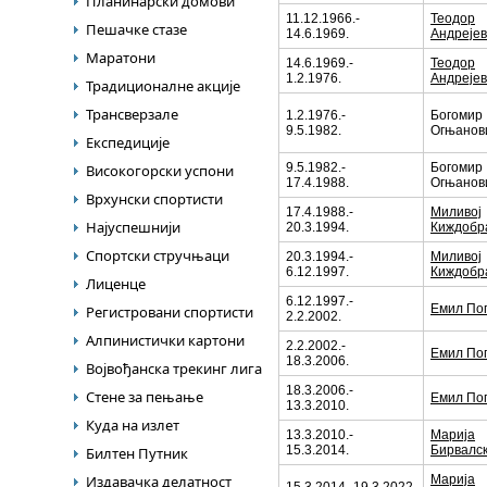
Планинарски домови
11.12.1966.-
Теодор
Пешачке стазе
14.6.1969.
Андреје
Маратони
14.6.1969.-
Теодор
1.2.1976.
Андреје
Традиционалне акције
Трансверзале
1.2.1976.-
Богомир
9.5.1982.
Огњанов
Експедиције
9.5.1982.-
Богомир
Високогорски успони
17.4.1988.
Огњанов
Врхунски спортисти
17.4.1988.-
Миливој
Најуспешнији
20.3.1994.
Киждобр
Спортски стручњаци
20.3.1994.-
Миливој
6.12.1997.
Киждобр
Лиценце
6.12.1997.-
Емил По
Регистровани спортисти
2.2.2002.
Алпинистички картони
2.2.2002.-
Емил По
18.3.2006.
Војвођанска трекинг лига
18.3.2006.-
Стене за пењање
Емил По
13.3.2010.
Куда на излет
13.3.2010.-
Марија
15.3.2014.
Бирвалс
Билтен Путник
Издавачка делатност
Марија