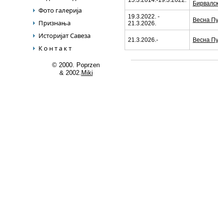
15.3.2014.-19.3.2022.
Бирвалс
Фото галерија
19.3.2022. -
Весна Пу
Признања
21.3.2026.
Историјат Савеза
21.3.2026.-
Весна Пу
К о н т а к т
© 2000. Poprzen
& 2002.
Miki