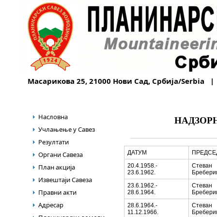
Масарикова 25, 21000 Нови Сад, Србија/Serbia |
Насловна
НАДЗОРН
Учлањење у Савез
Резултати
ДАТУМ
ПРЕДСЕ
Органи Савеза
20.4.1958.-
Стеван
План акција
23.6.1962.
Бребери
Извештаји Савеза
23.6.1962.-
Стеван
Правни акти
28.6.1964.
Бребери
Адресар
28.6.1964.-
Стеван
11.12.1966.
Бребери