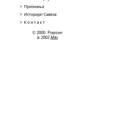
Признања
Историјат Савеза
К о н т а к т
© 2000. Poprzen
& 2002.
Miki