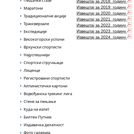
Пешачке стазе
Извештај за 2018. годину
Извештај за 2019. годину
Маратони
Извештај за 2020. годину
Традиционалне акције
Извештај за 2021. годину
Трансверзале
Извештај за 2022. годину
Експедиције
Извештај за 2023. годину
Извештај за 2024. годину
Високогорски успони
Врхунски спортисти
Најуспешнији
Спортски стручњаци
Лиценце
Регистровани спортисти
Алпинистички картони
Војвођанска трекинг лига
Стене за пењање
Куда на излет
Билтен Путник
Издавачка делатност
Фото галерија